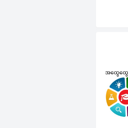
အထွေထွ