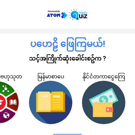
ပ​ဟေဠိ​ ဖြေကြမယ်!
သင့်အကြိုက်ဆုံး​ခေါင်းစဥ်က ?
ေဗဟုသုတ
မြန်မာစာပေ
နိုင်ငံတကာငွေကြေ