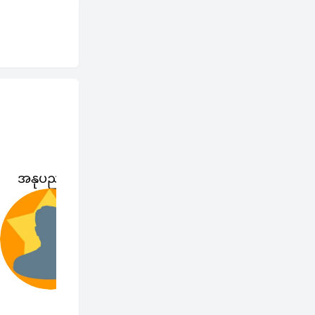
အနုပညာရှင်
နိုင်ငံများ